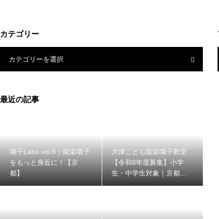
カテゴリー
カテゴリーを選択
最近の記事
囃子Labo vol.8｜能楽囃子
大津こども能楽囃子教室
をもっと身近に！【京
【令和8年度募集】小学
都】
生・中学生対象｜京都能
楽囃子方同明会