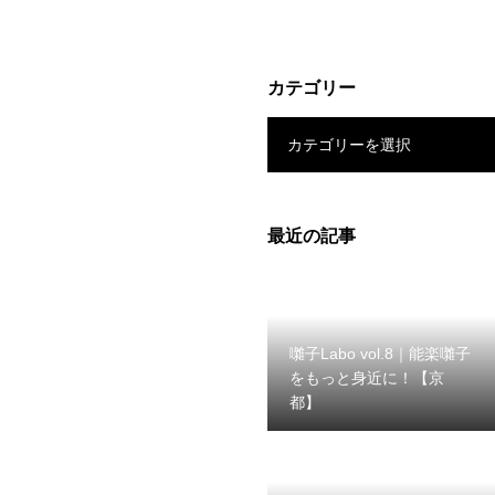
カテゴリー
カテゴリーを選択
最近の記事
囃子Labo vol.8｜能楽囃子
をもっと身近に！【京
都】