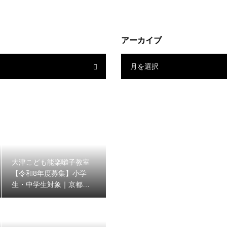
アーカイブ
月を選択
大津こども能楽囃子教室
【令和8年度募集】小学
生・中学生対象｜京都能
楽囃子方同明会