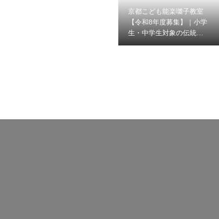
京都こども能楽囃子教室
【令和8年度募集】｜小学
生・中学生対象の伝統文
化体験