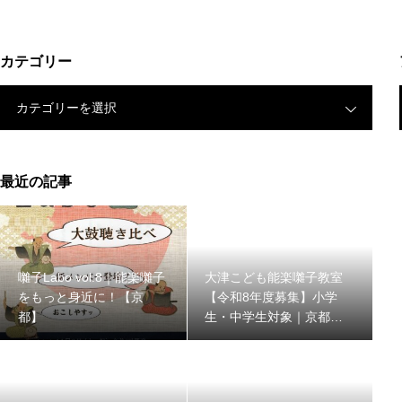
カテゴリー
カテゴリーを選択
最近の記事
囃子Labo vol.8｜能楽囃子
大津こども能楽囃子教室
をもっと身近に！【京
【令和8年度募集】小学
都】
生・中学生対象｜京都能
楽囃子方同明会