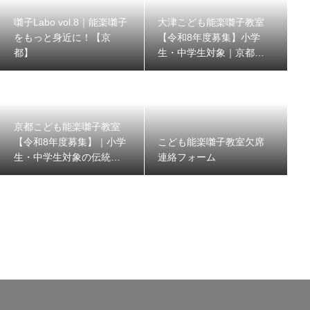
囃子Labo vol.8｜能楽囃子
大津こども能楽囃子教室
をもっと身近に！【京
【令和8年度募集】小学
都】
生・中学生対象｜京都能
楽囃子方同明会
京都こども能楽囃子教室
【令和8年度募集】｜小学
こども能楽囃子教室欠席
生・中学生対象の伝統文
連絡フォーム
化体験