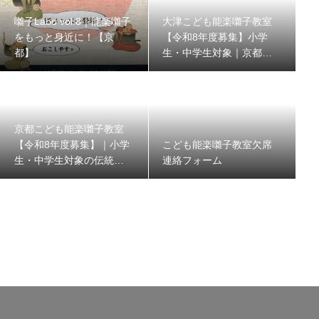
囃子Labo vol.8｜能楽囃子
大津こども能楽囃子教室
をもっと身近に！【京
【令和8年度募集】小学
都】
生・中学生対象｜京都能
楽囃子方同明会
京都こども能楽囃子教室
【令和8年度募集】｜小学
こども能楽囃子教室欠席
生・中学生対象の伝統文
連絡フォーム
化体験