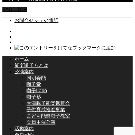
PAGE TOP
お問合せ
シェア
電話
ホーム
能楽囃子方とは
公演案内
同明会能
囃子堂
囃子Labo
囃子塾
大津親子能楽鑑賞会
子供育成推進事業
こども能楽囃子教室
会員主催公演
活動案内
会員紹介