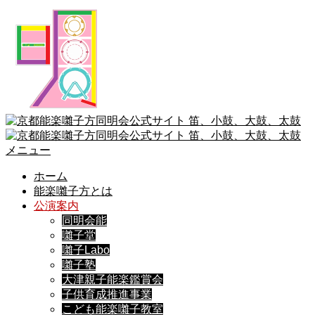
メニュー
ホーム
能楽囃子方とは
公演案内
同明会能
囃子堂
囃子Labo
囃子塾
大津親子能楽鑑賞会
子供育成推進事業
こども能楽囃子教室